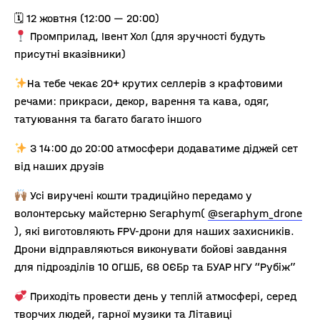
🗓 12 жовтня (12:00 — 20:00)
Промприлад, Івент Хол (для зручності будуть
присутні вказівники)
На тебе чекає 20+ крутих селлерів з крафтовими
речами: прикраси, декор, варення та кава, одяг,
татуювання та багато багато іншого
З 14:00 до 20:00 атмосфери додаватиме діджей сет
від наших друзів
Усі виручені кошти традиційно передамо у
волонтерську майстерню Seraphym(
@seraphym_drone
), які виготовляють FPV-дрони для наших захисників.
Дрони відправляються виконувати бойові завдання
для підрозділів 10 ОГШБ, 68 ОЄБр та БУАР НГУ “Рубіж”
Приходіть провести день у теплій атмосфері, серед
творчих людей, гарної музики та Літавиці