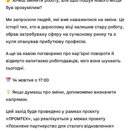
Хочеш змінити роботу, але щоб пошук нового місця
був зрозумілим?
Ми запросили людей, які вже наважилися на зміни. Це
історії тих, хто в дорослому віці залишив стару роботу,
обрав затребувану сферу на сучасному ринку та з
нуля опанував прибуткову професію.
А ще за кавою поговоримо про кар’єрні повороти й
відверто запитаємо роботодавців, кого вони шукають
сьогодні.
14 жовтня о 17:00
Якщо думаєш про зміни, допоможемо визначити
напрямок.
Цей захід буде проведено у рамках проєкту
«ПРОМТЕХ», що реалізується у межах проєкту
«Посилене партнерство для сталого відновлення»