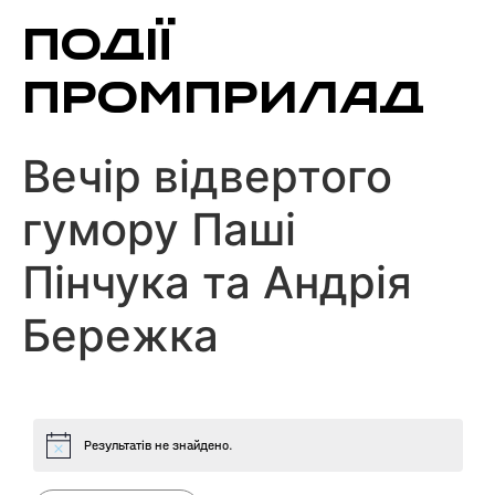
Перейти
ПОДІЇ
до
вмісту
ПРОМПРИЛАД
Вечір відвертого
гумору Паші
Пінчука та Андрія
Бережка
Результатів не знайдено.