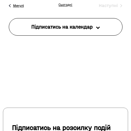
Views
Події
Сьогодні
Наступні
Події
Минулі
Navig
Підписатись на календар
Підписатись на розсилку подій