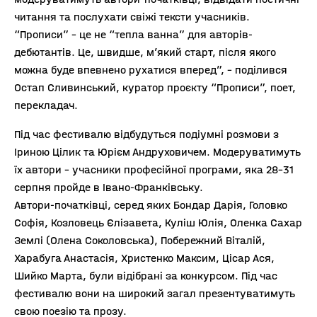
читання та послухати свіжі тексти учасників.
“Прописи” – це не “тепла ванна” для авторів-
дебютантів. Це, швидше, м’який старт, після якого
можна буде впевнено рухатися вперед”, – поділився
Остап Сливинський, куратор проєкту “Прописи”, поет,
перекладач.
Під час фестивалю відбудуться подіумні розмови з
Іриною Цілик та Юрієм Андруховичем. Модеруватимуть
їх автори – учасники професійної програми, яка 28-31
серпня пройде в Івано-Франківську.
Автори-початківці, серед яких Бондар Дарія, Головко
Софія, Козловець Єлізавета, Куліш Юлія, Оленка Сахар
Землі (Олена Соколовська), Побережний Віталій,
Харабуга Анастасія, Христенко Максим, Цісар Ася,
Шийко Марта, були відібрані за конкурcом. Під час
фестивалю вони на широкий загал презентуватимуть
свою поезію та прозу.