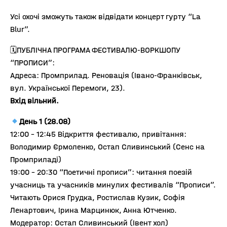
Усі охочі зможуть також відвідати концерт гурту “La
Blur”.
🗓ПУБЛІЧНА ПРОГРАМА ФЕСТИВАЛЮ-ВОРКШОПУ
“ПРОПИСИ”:
Адреса: Промприлад. Реновація (Івано-Франківськ,
вул. Української Перемоги, 23).
Вхід вільний.
День 1 (28.08)
12:00 – 12:45 Відкриття фестивалю, привітання:
Володимир Єрмоленко, Остап Сливинський (Сенс на
Промприладі)
19:00 – 20:30 “Поетичні прописи”: читання поезій
учасниць та учасників минулих фестивалів “Прописи”.
Читають Орися Грудка, Ростислав Кузик, Софія
Ленартович, Ірина Марцинюк, Анна Ютченко.
Модератор: Остап Сливинський (Івент хол)