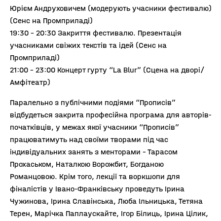
Юрієм Андруховичем (модерують учасники фестивалю)
(Сенс на Промприладі)
19:30 – 20:30 Закриття фестивалю. Презентація
учасниками свіжих текстів та ідей (Сенс на
Промприладі)
21:00 – 23:00 Концерт гурту “La Blur” (Сцена на дворі/
Амфітеатр)
Паралельно з публічними подіями “Прописів”
відбудеться закрита професійна програма для авторів-
початківців, у межах якої учасники “Прописів”
працюватимуть над своїми творами під час
індивідуальних занять з менторами – Тарасом
Прохаськом, Наталкою Ворожбит, Богданою
Романцовою. Крім того, лекції та воркшопи для
фіналістів у Івано-Франківську проведуть Ірина
Чужинова, Ірина Славінська, Люба Ільницька, Тетяна
Терен, Марічка Паплаускайте, Ігор Білиць, Ірина Цілик,