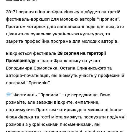
28-31 серпня в Івано-Франківську відбудеться третій
фестиваль-воркшоп для молодих авторів “Прописи”.
Протягом чотирьох днів заплановані події для всіх, хто
цікавиться сучасною українською культурою, та
закрита професійна програма для молодих авторів.
Відкриється фестиваль
28 серпня на території
Промприладу
в Івано-Франківську за участі
Володимира Єрмоленка, Остапа Сливинського та
авторів-початківців, які візьмуть участь у професійній
програмі “Прописів”.
”Фестиваль “Прописи” – це середовище. Воно
розмаїте, але завжди відкрите, емпатичне,
підтримуюче. Протягом чотирьох днів мешканці Івано-
Франківська та гості міста зможуть послухати подіумні
розмови з українськими письмениками, які
модеруватимуть автори-початківці, відвідати поетичні