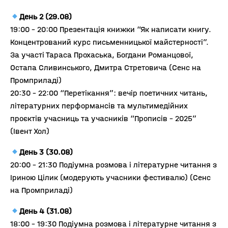
День 2 (29.08)
19:00 – 20:00 Презентація книжки “Як написати книгу.
Концентрований курс письменницької майстерності”.
За участі Тараса Прохаська, Богдани Романцової,
Остапа Сливинського, Дмитра Стретовича (Сенс на
Промприладі)
20:30 – 22:00 “Перетікання”: вечір поетичних читань,
літературних перформансів та мультимедійних
проєктів учасниць та учасників “Прописів – 2025”
(Івент Хол)
День 3 (30.08)
20:00 – 21:30 Подіумна розмова і літературне читання з
Іриною Цілик (модерують учасники фестивалю) (Сенс
на Промприладі)
День 4 (31.08)
18:00 – 19:30 Подіумна розмова і літературне читання з