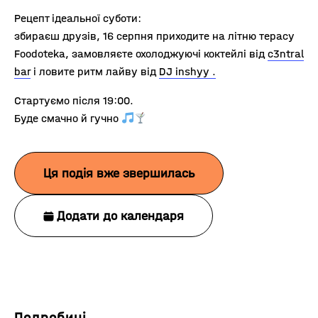
Рецепт ідеальної суботи:
збираєш друзів, 16 серпня приходите на літню терасу
Foodoteka, замовляєте охолоджуючі коктейлі від
c3ntral
bar
і ловите ритм лайву від
DJ inshyy .
Стартуємо після 19:00.
Буде смачно й гучно
Ця подія вже звершилась
Додати до календаря
Подробиці