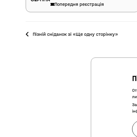
Попередня реєстрація
Пізній сніданок зі «Ще одну сторінку»
П
От
ли
За
ін