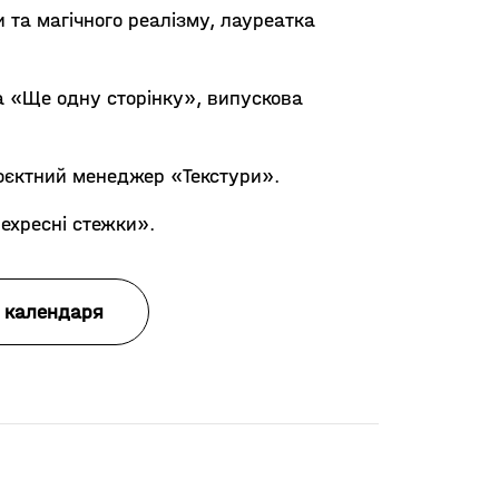
 та магічного реалізму, лауреатка
а «Ще одну сторінку», випускова
роєктний менеджер «Текстури».
ехресні стежки».
 календаря