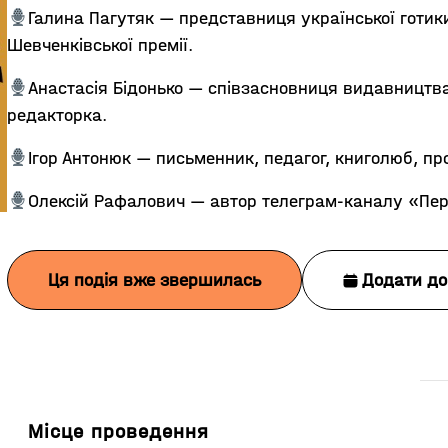
Галина Пагутяк — представниця української готики
Шевченківської премії.
Анастасія Бідонько — співзасновниця видавництв
редакторка.
Ігор Антонюк — письменник, педагог, книголюб, п
Олексій Рафалович — автор телеграм-каналу «Пер
Ця подія вже звершилась
Додати до
Місце проведення