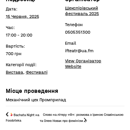
Шекспірівський
Дата:
фестиваль 2025
15 Червня, 2025
Телефон
Час:
0505351300
17:00 - 20:00
Email
Вартість:
ifteatr@ua.fm
700 грн
View Організатор
Категорії події:
Website
Вистава
,
Фестивалі
Місце проведення
Механічний цех Промприлад
Слово на літеру «Ф»: розмова з Іриною Славінською
Bachata Night на
Foodoteka
та Олею Новак про фемінізм