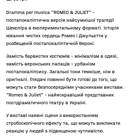
Dramma per musica “ROMEO & JULIET” –
постапокаліптична версія найсумнішої трагедії
Шекспіра в експериментальному форматі. Історія
кохання чистих сердець Ромео і Джульєтти у
розбещеній постапокаліптичній Вероні.
Замість барвистих костюмів – мінімалізм в одязі,
замість веронських палаців – урбанізм
постапокаліпсису. Загальні тони темніше, ніж в
оригіналі. Глядачі повинні бути готові до того, що
можуть стати безпосередніми учасниками вистави.
“Romeo & Juliet” – найяскравіший представник
постдраматичного театру в Україні.
У виставі наявні сцени з використанням
стробоскопічного ефекту та, що можуть викликати
реакцію у людей з підвищеною чутливістю.