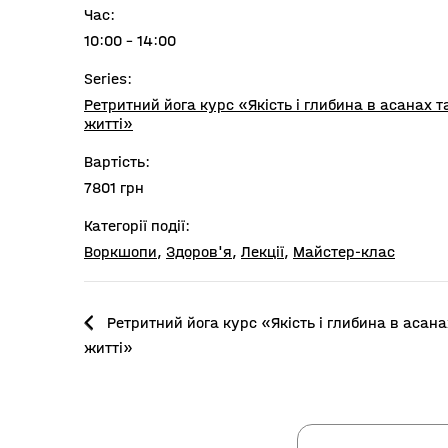
Час:
10:00 - 14:00
Series:
Ретритний йога курс «Якість і глибина в асанах т
житті»
Вартість:
7801 грн
Категорії події:
Воркшопи
,
Здоров'я
,
Лекції
,
Майстер-клас
Ретритний йога курс «Якість і глибина в асана
житті»