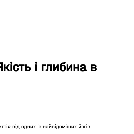
кість і глибина в
тті» від одних із найвідоміших йогів