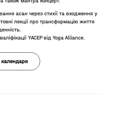
 а також мантра концерт.
ання асан через стихії та входження у
істовні лекції про трансформацію життя
енність.
іфікації YACEP від Yoga Alliance.
 календаря