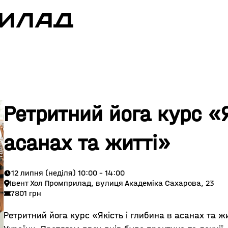
РИЛАД
Ретритний йога курс «Я
асанах та житті»
12 липня (неділя) 10:00 - 14:00
Івент Хол Промприлад, вулиця Академіка Сахарова, 23
7801 грн
Ретритний йога курс «Якість і глибина в асанах та жи