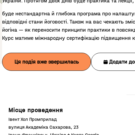
України. Протягом двох днів буде практика та лекції,
буде нестандартна й глибока програма про налаштув
відповідні стани йоговості. Також на вас чекають зм
йогіна — як переносити принципи практики в повсякд
Курс матиме міжнародну сертифікацію підвищення квал
Ця подія вже звершилась
Додати до
Місце проведення
Івент Хол Промприлад
вулиця Академіка Сахарова, 23
Івано-Франківськ
,
Ukraine
+ Карта Google