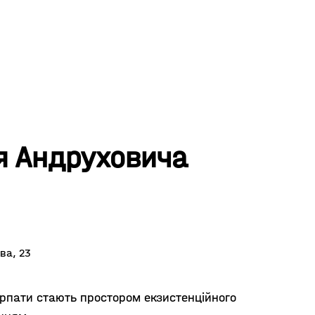
я Андруховича
ва, 23
рпати стають простором екзистенційного