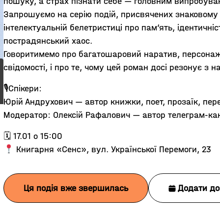
пошуку, а страх пізнати себе — головним випробува
Запрошуємо на серію подій, присвячених знаковому
інтелектуальній белетристиці про пам’ять, ідентичніст
пострадянський хаос.
Говоритимемо про багатошаровий наратив, персонажі
свідомості, і про те, чому цей роман досі резонує з 
🎙Спікери:
Юрій Андрухович — автор книжки, поет, прозаїк, пер
Модератор: Олексій Рафалович — автор телеграм-ка
🗓 17.01 о 15:00
Книгарня «Сенс», вул. Української Перемоги, 23
Ця подія вже звершилась
Додати до