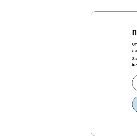
П
От
ли
За
ін