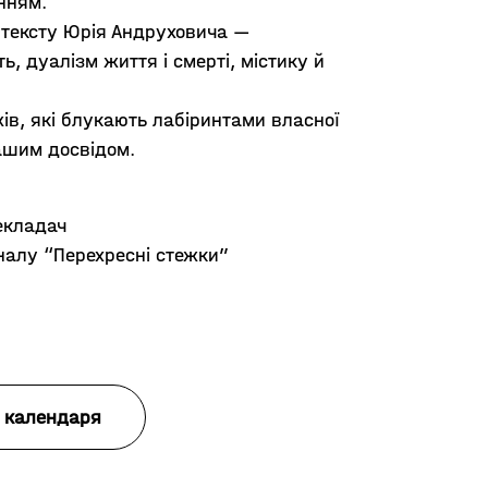
нням.
 тексту Юрія Андруховича —
ь, дуалізм життя і смерті, містику й
в, які блукають лабіринтами власної
нашим досвідом.
екладач
налу “Перехресні стежки”
 календаря