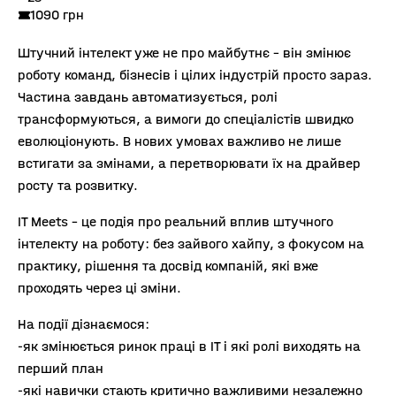
1090 грн
Штучний інтелект уже не про майбутнє – він змінює
роботу команд, бізнесів і цілих індустрій просто зараз.
Частина завдань автоматизується, ролі
трансформуються, а вимоги до спеціалістів швидко
еволюціонують. В нових умовах важливо не лише
встигати за змінами, а перетворювати їх на драйвер
росту та розвитку.
IT Meets – це подія про реальний вплив штучного
інтелекту на роботу: без зайвого хайпу, з фокусом на
практику, рішення та досвід компаній, які вже
проходять через ці зміни.
На події дізнаємося:
-як змінюється ринок праці в IT і які ролі виходять на
перший план
-які навички стають критично важливими незалежно