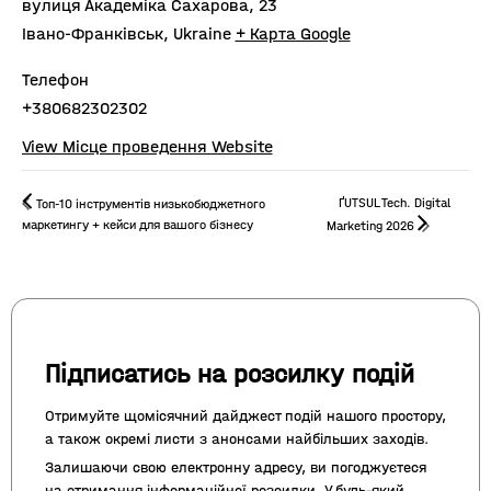
вулиця Академіка Сахарова, 23
Івано-Франківськ
,
Ukraine
+ Карта Google
Телефон
+380682302302
View Місце проведення Website
ҐUTSUL Tech. Digital
Топ-10 інструментів низькобюджетного
маркетингу + кейси для вашого бізнесу
Marketing 2026
Підписатись на розсилку подій
Отримуйте щомісячний дайджест подій нашого простору,
а також окремі листи з анонсами найбільших заходів.
Залишаючи свою електронну адресу, ви погоджуєтеся
на отримання інформаційної розсилки. У будь-який