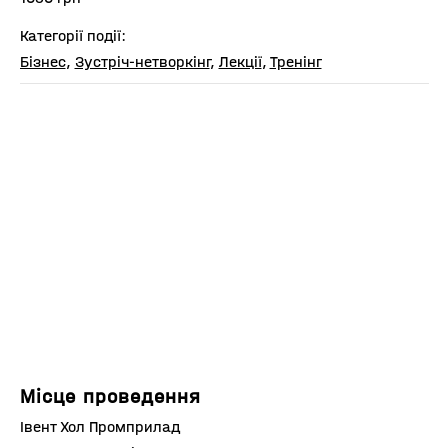
Категорії події:
Бізнес
,
Зустріч-нетворкінг
,
Лекції
,
Тренінг
Місце проведення
Івент Хол Промприлад