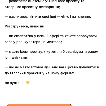
— розберемо анатомію учнівського проєкту та
створимо проєктну декларацію;
— навчимось пітчити свої ідеї — чітко і натхненно.
Реєструйтесь, якщо ви:
— ви експерт/ка у певній сфері та хочете спробувати
себе у ролі куратора чи ментора;
— маєте ідею проєкту, яку хотіли б реалізувати разом
із підлітками;
— ще не маєте готової ідеї, але вам цікаво долучитися
до творення проєктів у нашому форматі.
До зустрічі!