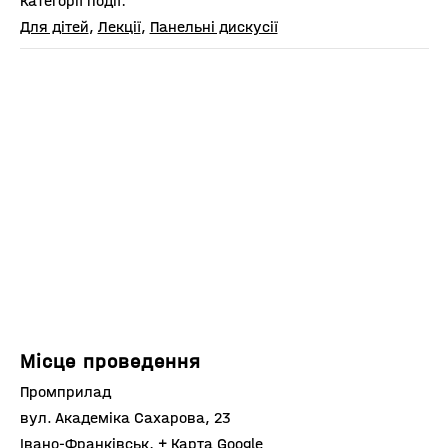
Категорії події:
Для дітей
,
Лекції
,
Панельні дискусії
Місце проведення
Промприлад
вул. Академіка Сахарова, 23
Івано-Франківськ
,
+ Карта Google