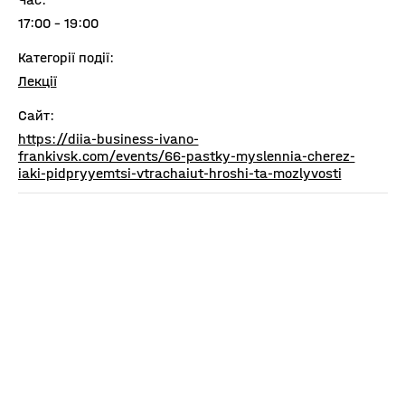
17:00 - 19:00
Категорії події:
Лекції
Сайт:
https://diia-business-ivano-
frankivsk.com/events/66-pastky-myslennia-cherez-
iaki-pidpryyemtsi-vtrachaiut-hroshi-ta-mozlyvosti