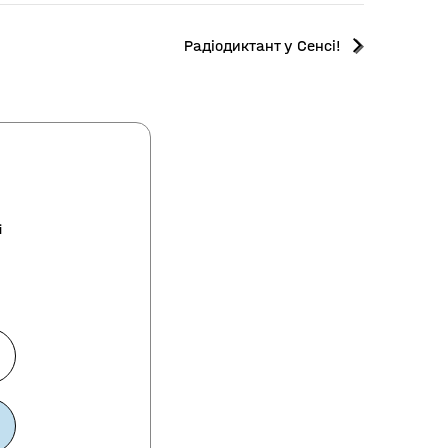
Радіодиктант у Сенсі!
і