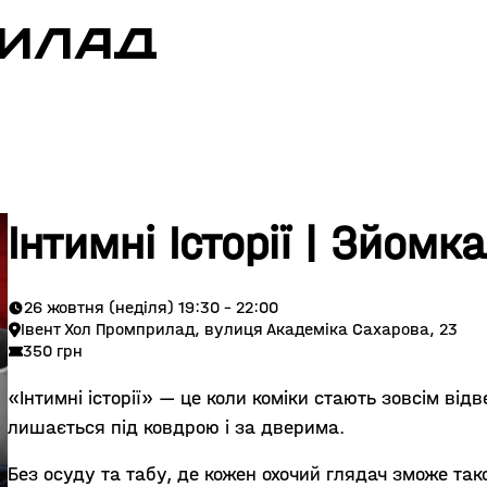
РИЛАД
Інтимні Історії | Зйомк
26 жовтня (неділя) 19:30 - 22:00
Івент Хол Промприлад, вулиця Академіка Сахарова, 23
350 грн
«Інтимні історії» — це коли коміки стають зовсім від
лишається під ковдрою і за дверима.
Без осуду та табу, де кожен охочий глядач зможе та