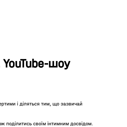
а YouTube-шоу
вертими і діляться тим, що зазвичай
кож поділитись своїм інтимним досвідом.