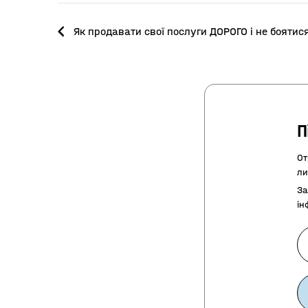
Як продавати свої послуги ДОРОГО і не бояти
П
От
ли
За
ін