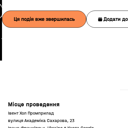
Ця подія вже звершилась
Додати до
Місце проведення
Івент Хол Промприлад
вулиця Академіка Сахарова, 23
Івано-Франківськ
,
Ukraine
+ Карта Google