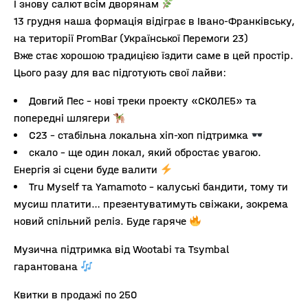
І знову салют всім дворянам
13 грудня наша формація відіграє в Івано-Франківську,
на території PromBar (Української Перемоги 23)
Вже стає хорошою традицією їздити саме в цей простір.
Цього разу для вас підготують свої лайви:
Довгий Пес – нові треки проекту «СКОЛЕ5» та
попередні шлягери
С23 – стабільна локальна хіп-хоп підтримка
скало – ще один локал, який обростає увагою.
Енергія зі сцени буде валити
Tru Myself та Yamamoto – калуські бандити, тому ти
мусиш платити… презентуватимуть свіжаки, зокрема
новий спільний реліз. Буде гаряче
Музична підтримка від Wootabi та Tsymbal
гарантована
Квитки в продажі по 250