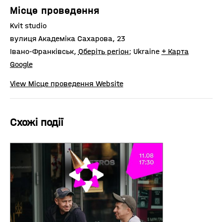
Місце проведення
Kvit studio
вулиця Академіка Сахарова, 23
Івано-Франківськ
,
Оберіть регіон:
Ukraine
+ Карта
Google
View Місце проведення Website
Схожі події